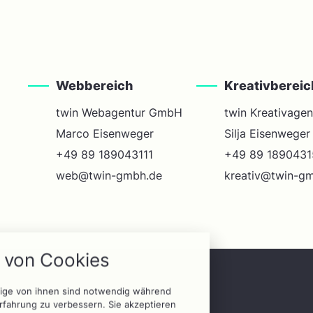
Webbereich
Kreativbereic
twin Webagentur GmbH
twin Kreativage
Marco Eisenweger
Silja Eisenweger
+49 89 189043111
+49 89 1890431
web@twin-gmbh.de
kreativ@twin-g
Cookie Einstellungen
rwendeten Cookies und Skripte. Sie haben die
ategorien zu akzeptieren oder zu blockieren.
von Cookies
Notwendig
© 2026 twin Agentur
nige von ihnen sind notwendig während
Analytics
rfahrung zu verbessern. Sie akzeptieren